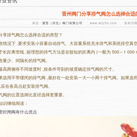
行业资讯
晋州阀门分享排气阀怎么选择合适
来自：
冀晋（河北）阀门有限公司
www.wfjzfm.com 发布日期：
分享排气阀怎么选择合适的类型？
数情况下 ,要求安装小容量自动排气、大容量系统充水排气和系统排空真空
长距离管线 ,较理想的排气方法是在较短的距离内 (一般为 500～1 000
数量少、间隔长的排气阀。
最高两侧有不同坡度时 ,按条件苛刻的坡度确定排气阀的尺寸。
果选用不带缓闭的排气阀 ,最好在一处安装一大一小两个排气阀。如果选用
 ,应在各高点处安装排气阀。
气阀的位置选择比直径选择更重要。
知识继续阅读：
密封闸阀有什么优点