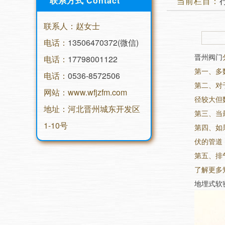
联系方式 Contact
当前栏目：
联系人：赵女士
电话：
13506470372(微信)
晋州阀门
电话：
17798001122
第一、多
电话：
0536-8572506
第二、对于
网站：www.wfjzfm.com
径较大但
地址：河北晋州城东开发区
第三、当
1-10号
第四、如
伏的管道
第五、排
了解更多
地埋式软